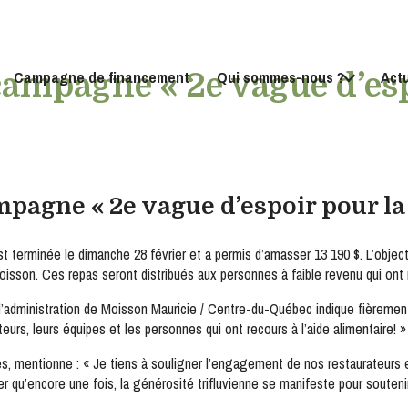
Campagne de financement
Qui sommes-nous ?
Act
 campagne « 2e vague d’e
mpagne « 2e vague d’espoir pour l
terminée le dimanche 28 février et a permis d’amasser 13 190 $. L’objectif
Moisson. Ces repas seront distribués aux personnes à faible revenu qui ont r
 d’administration de Moisson Mauricie / Centre-du-Québec indique fièreme
eurs, leurs équipes et les personnes qui ont recours à l’aide alimentaire! »
s, mentionne : « Je tiens à souligner l’engagement de nos restaurateurs 
rmer qu’encore une fois, la générosité trifluvienne se manifeste pour soute