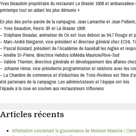
Yves Beaudoin propriétaire du restaurant Le Brasier 1908 et ambassadeur 
S'INSCRIRE
printemps tout en aidant les plus démunis ».
En plus des porte-parole de la campagne, Jean Lamarche et Jean Pellerin
– Yves Beaudoin, Resto 3R et Le Brasier 1908
– Stéphane Beaulac, animateur de On est tous debout au 94,7 Rouge et
– Marc-André Bergeron, vice-président et directeur général chez ECHL Tr
– Pascal Boislard, président de l’Académie de baseball les Aigles et re
– Amélie St-Pierre, directrice Hebdos IciMédia Mauricie/Rive-Sud
– Valérie Therrien, directrice générale et développement des affaires ch
– Johanne Hinse, vice-présidente programmation et relations avec les
– La Chambre de commerce et d’industries de Trois-Rivières est fière d’a
été partenaire de la campagne. Les administrateurs et l’équipe ont mis
l’épaule à la roue en soutien aux restaurateurs trifluviens.
Search
for:
Articles récents
Information concernant la gouvernance de Moisson Mauricie / Cen