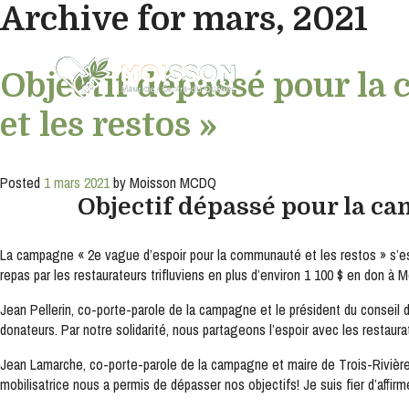
Archive for mars, 2021
Inscription
Objectif dépassé pour la
infolettre
et les restos »
Inscrivez-
vous
à
notre
Posted
1 mars 2021
by
Moisson MCDQ
infolettre
Objectif dépassé pour la ca
pour
rester
à
La campagne « 2e vague d’espoir pour la communauté et les restos » s’est 
l'affût
repas par les restaurateurs trifluviens en plus d’environ 1 100 $ en don à 
de
nos
Jean Pellerin, co-porte-parole de la campagne et le président du conseil
nouveautés.
donateurs. Par notre solidarité, nous partageons l’espoir avec les restaurat
Courriel
Jean Lamarche, co-porte-parole de la campagne et maire de Trois-Rivière
*
mobilisatrice nous a permis de dépasser nos objectifs! Je suis fier d’affi