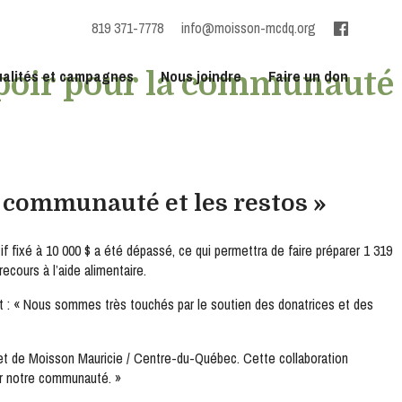
819 371-7778
info@moisson-mcdq.org
ualités et campagnes
Nous joindre
Faire un don
spoir pour la communauté
a communauté et les restos »
 fixé à 10 000 $ a été dépassé, ce qui permettra de faire préparer 1 319
ecours à l’aide alimentaire.
nt : « Nous sommes très touchés par le soutien des donatrices et des
et de Moisson Mauricie / Centre-du-Québec. Cette collaboration
nir notre communauté. »