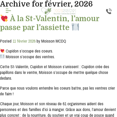
Archive for février, 2026
Inscription
À la St-Valentin, l’amour
passe par l’assiette
infolettre
Inscrivez-
Posted
11 février 2026
by
Moisson MCDQ
vous
à
Cupidon s’occupe des coeurs.
notre
infolettre
Moisson s’occupe des ventres.
pour
rester
Cette St-Valentin, Cupidon et Moisson s’unissent : Cupidon crée des
à
papillons dans le ventre, Moisson s’occupe de mettre quelque chose
l'affût
dedans.
de
nos
Parce que nous voulons entendre les coeurs battre, pas les ventres crier
nouveautés.
de faim !
Courriel
Chaque jour, Moisson et son réseau de 61 organismes aident des
*
personnes et des familles d’ici à manger. Grâce aux dons, l’amour devient
plus concret : de la nourriture, du soutien et un vrai coup de pouce quand