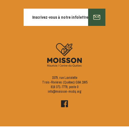
Inscrivez-vous à notre infolettre
1579, rue Laviolette
Trois-Rivières (Québec) G9A 1W5
819 371-7778
, poste 0
info@moisson-mcdq.org