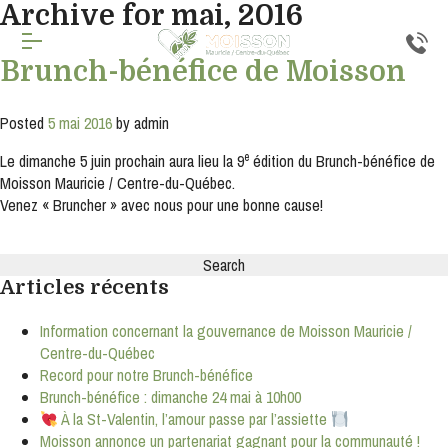
Archive for mai, 2016
Inscription
Brunch-bénéfice de Moisson
infolettre
Posted
5 mai 2016
by
admin
Inscrivez-
vous
e
Le dimanche 5 juin prochain aura lieu la 9
édition du Brunch-bénéfice de
à
Moisson Mauricie / Centre-du-Québec.
notre
Venez « Bruncher » avec nous pour une bonne cause!
infolettre
pour
Search
rester
for:
à
Articles récents
l'affût
de
nos
Information concernant la gouvernance de Moisson Mauricie /
nouveautés.
Centre-du-Québec
Record pour notre Brunch-bénéfice
Courriel
Brunch-bénéfice : dimanche 24 mai à 10h00
*
À la St-Valentin, l’amour passe par l’assiette
Moisson annonce un partenariat gagnant pour la communauté !