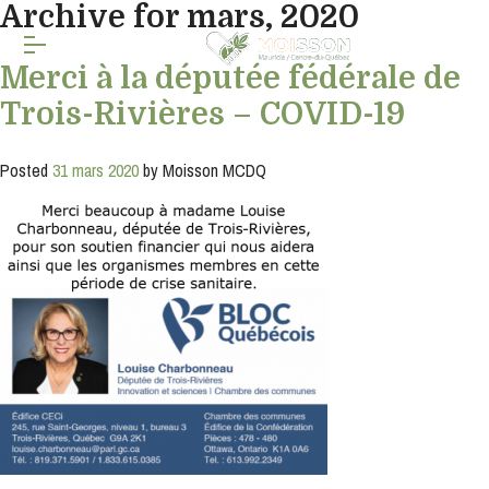
Archive for mars, 2020
Inscription
Merci à la députée fédérale de
Trois-Rivières – COVID-19
infolettre
Inscrivez-
Posted
31 mars 2020
by
Moisson MCDQ
vous
à
notre
infolettre
pour
rester
à
l'affût
de
nos
nouveautés.
Courriel
*