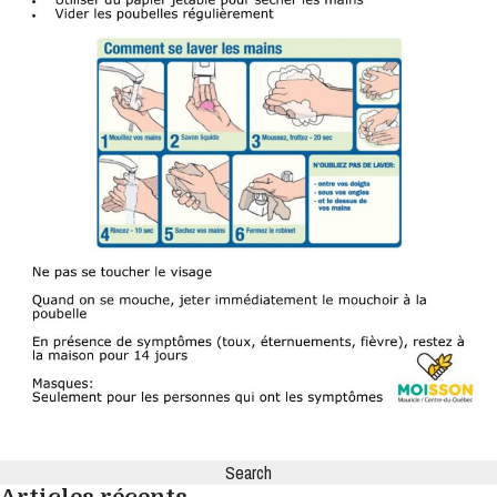
Search
for: