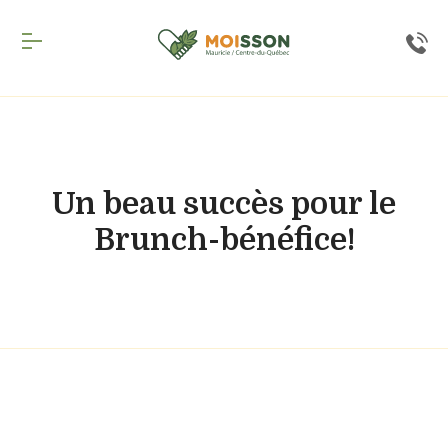
Inscription
infolettre
Inscrivez-
vous
à
notre
Un beau succès pour le
infolettre
Brunch-bénéfice!
pour
rester
à
l'affût
de
nos
nouveautés.
Courriel
*