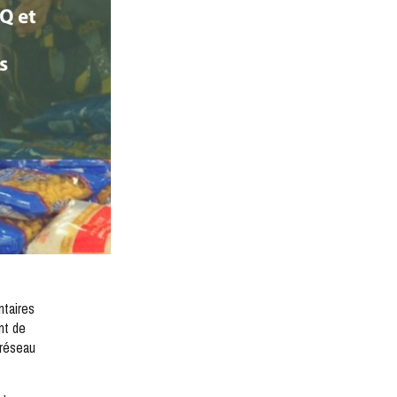
ntaires
nt de
 réseau