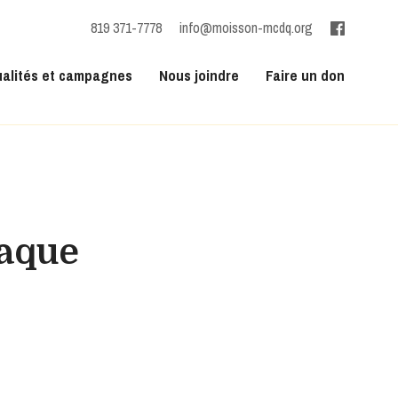
819 371-7778
info@moisson-mcdq.org
ualités et campagnes
Nous joindre
Faire un don
haque