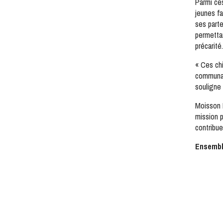
Parmi ces
jeunes f
ses part
permettan
précarité
« Ces chi
communau
souligne
Moisson M
mission p
contribue
Ensemble