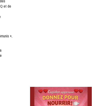
é des
DQ et de
e
émunis »,
sa
de