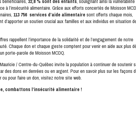
 bénéficiaires,
32,8 % sont des enfants
, soulignant ainsi la vulnérabilit
ace à l’insécurité alimentaire. Grâce aux efforts concertés de Moisson MC
enaires,
113 756 services d’aide alimentaire
sont offerts chaque mois,
t d’apporter un soutien crucial aux familles et aux individus en situation d
.
ffres rappellent l’importance de la solidarité et de l’engagement de notre
té. Chaque don et chaque geste comptent pour venir en aide aux plus d
 un porte-parole de Moisson MCDQ.
auricie / Centre-du-Québec invite la population à continuer de soutenir 
ar des dons en denrées ou en argent. Pour en savoir plus sur les façons 
r ou pour faire un don, visitez notre site web.
, combattons l’insécurité alimentaire !