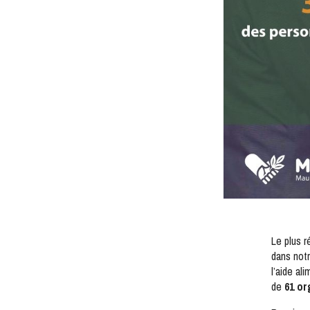
Le plus r
dans not
l’aide a
de
61 o