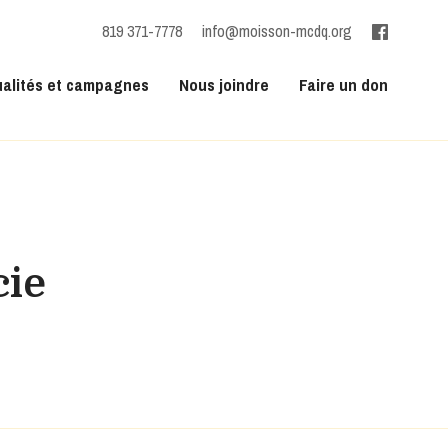
819 371-7778
info@moisson-mcdq.org
ualités et campagnes
Nous joindre
Faire un don
cie