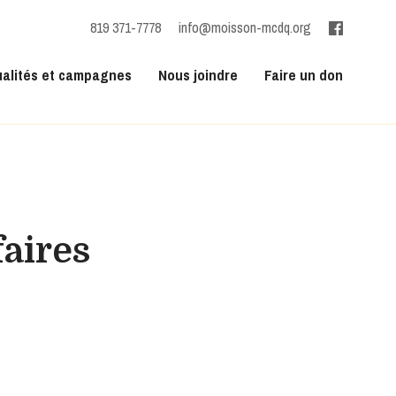
819 371-7778
info@moisson-mcdq.org
ualités et campagnes
Nous joindre
Faire un don
aires