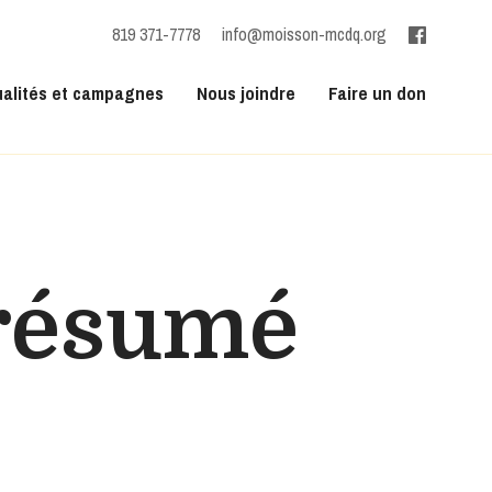
819 371-7778
info@moisson-mcdq.org
ualités et campagnes
Nous joindre
Faire un don
 résumé